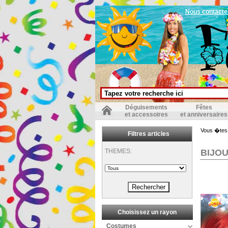
Nous contacte
Déguisements
Fêtes
et accessoires
et anniversaires
Vous �tes 
Filtres articles
THEMES:
BIJO
Choisissez un rayon
Costumes