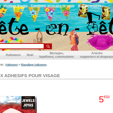
r
Mentions légales
Conditions générales de vente
Nos partenaires
Mariages,
Articles
Halloween
Noël
baptêmes, communions
supporters et drapeau
ici :
Halloween
>
Maquillage halloween
UX ADHESIFS POUR VISAGE
5
€50