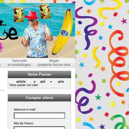
Vaisselle
Magie
x
et emballages
jonglerie farces loto
Votre Panier
article
x
qté
=
prix
Votre panier est vide
Compte client
Adresse e-mail :
Mot de Passe :